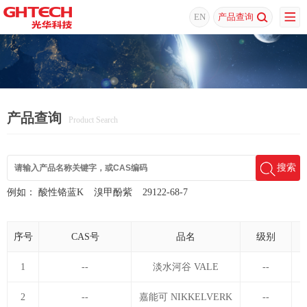
EN
产品查询
产品查询
Product Search
搜索
例如：
酸性铬蓝K
溴甲酚紫
29122-68-7
序号
CAS号
品名
级别
1
--
淡水河谷 VALE
--
2
--
嘉能可 NIKKELVERK
--