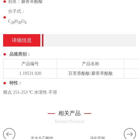
别名：麝香草酚酞
分子式：
C
H
O
2
8
3
0
4
详细信息
品规类别：
产品编号
产品名称
1.19531.020
百里香酚酞/麝香草酚酞
特性：
熔点 251-253 ºC 水溶性 不溶
相关产品
Related Products
半水合乙酸锶
溴化亚铜