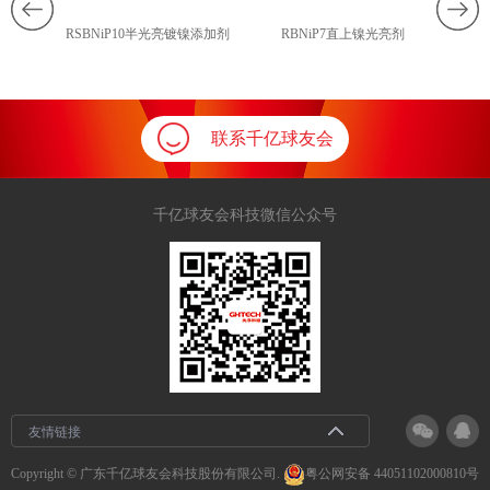
加剂
RSBNiP10半光亮镀镍添加剂
RBNiP7直上镍光亮剂
RB
联系千亿球友会
千亿球友会科技微信公众号
友情链接
Copyright © 广东千亿球友会科技股份有限公司.
粤公网安备 44051102000810号