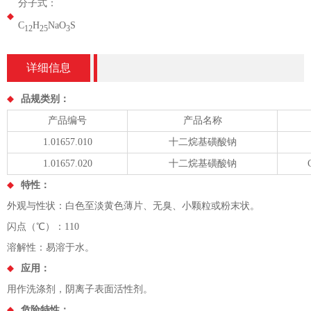
分子式：
C
H
NaO
S
12
25
3
详细信息
品规类别：
产品编号
产品名称
1.01657.010
十二烷基磺酸钠
1.01657.020
十二烷基磺酸钠
特性：
外观与性状：白色至淡黄色薄片、无臭、小颗粒或粉末状。
闪点（℃）：110
溶解性：易溶于水。
应用：
用作洗涤剂，阴离子表面活性剂。
危险特性：