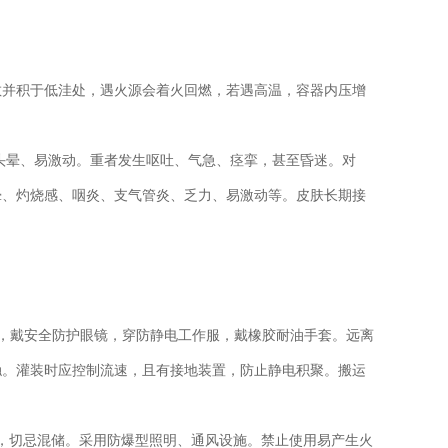
地面扩散并积于低洼处，遇火源会着火回燃，若遇高温，容器内压增
头晕、易激动。重者发生呕吐、气急、痉挛，甚至昏迷。对
灼烧感、咽炎、支气管炎、乏力、易激动等。皮肤长期接
戴安全防护眼镜，穿防静电工作服，戴橡胶耐油手套。远离
触。灌装时应控制流速，且有接地装置，防止静电积聚。搬运
存放，切忌混储。采用防爆型照明、通风设施。禁止使用易产生火