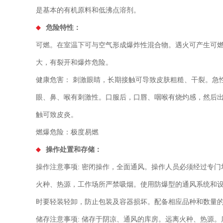
是基本的有机原料和低沸点溶剂。
危险特性：
可燃。在室温下可与空气形成爆炸性混合物。遇火可产生
大，有裂开和爆炸危险。
健康危害： 刺激眼睛，长期接触可导致皮肤粗糙、干裂。急
眼、鼻、喉有刺激性。口服后，口唇、咽喉有烧灼感，然
触可致皮炎。
燃爆危险：极度易燃
操作处置和存储：
操作注意事项: 密闭操作，全面通风。操作人员必须经过专
火种、热源，工作场所严禁吸烟。使用防爆型的通风系统和
时要轻装轻卸，防止包装及容器损坏。配备相应品种和数量
储存注意事项: 储存于阴凉、通风的库房。远离火种