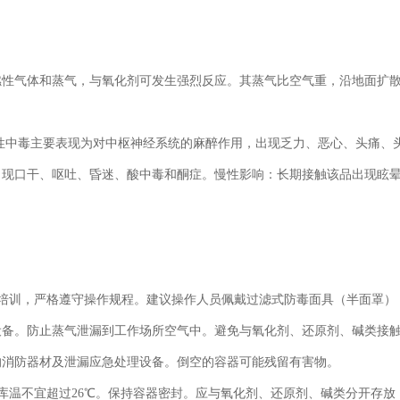
可燃性气体和蒸气，与氧化剂可发生强烈反应。其蒸气比空气重，沿
性中毒主要表现为对中枢神经系统的麻醉作用，出现乏力、恶心、头痛、
后出现口干、呕吐、昏迷、酸中毒和酮症。慢性影响：长期接触该品出现眩晕、
门培训，严格遵守操作规程。建议操作人员佩戴过滤式防毒面具（半面罩），
设备。防止蒸气泄漏到工作场所空气中。避免与氧化剂、还原剂、碱类接
的消防器材及泄漏应急处理设备。倒空的容器可能残留有害物。
、热源。库温不宜超过26℃。保持容器密封。应与氧化剂、还原剂、碱类分开